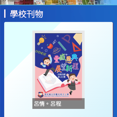
學校刊物
呂情。呂程