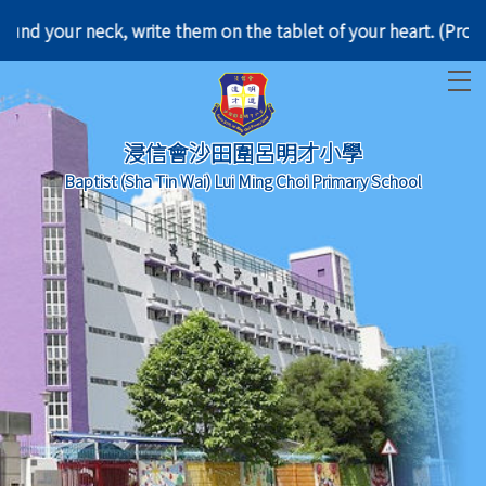
d them around your neck, write them on the tablet o
T
浸信會沙田圍呂明才小學
Baptist (Sha Tin Wai) Lui Ming Choi Primary School