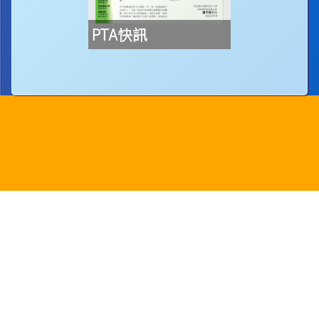
PTA快訊
地址：
新界沙田圓洲角路八號
Address：
8 Yuen Chau Kok Road, Shatin, N.
電話：
2647 6242
傳真：
2635
電郵：
info@bstwlmc.edu.hk