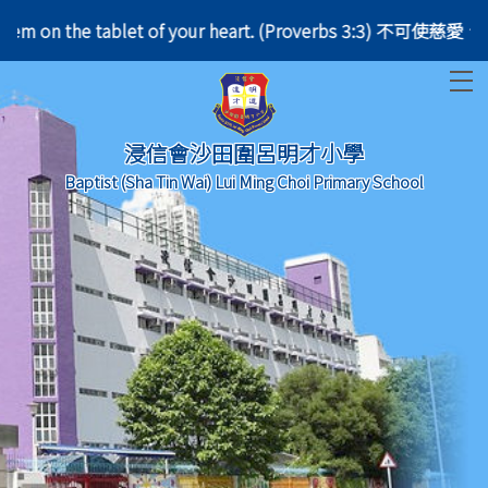
eck, write them on the tablet of your heart. (Prove
T
浸信會沙田圍呂明才小學
Baptist (Sha Tin Wai) Lui Ming Choi Primary School