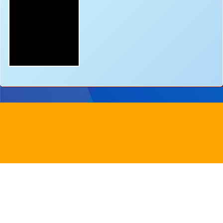
地址：
新界沙田圓洲角路八號
Address：
8 Yuen Chau Kok Road, Shatin, N.
電話：
2647 6242
傳真：
2635
電郵：
info@bstwlmc.edu.hk