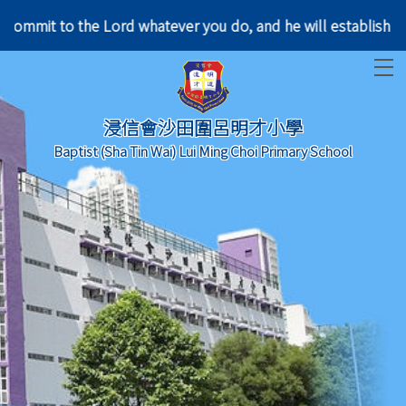
Commit to the Lord whatever you do, and he will es
T
浸信會沙田圍呂明才小學
Baptist (Sha Tin Wai) Lui Ming Choi Primary School