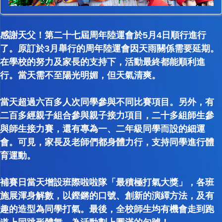
感謝天父！第二十七屆周年陸運會於5月4日順行進行
了。原訂於3月舉行的周年陸運會因天雨關係需要延期。
在學校的努力及家長的支持下，活動最終都能順利進
行。當天需不至陽光明媚，但天氣清爽。
當天超過六百多人次同學參與不同比賽項目。另外，有
二百多經親子組合參與親子接力項目，二十多組師生參
與師生接力賽，還有專為一、二年級同學而設的細運
會。可見，家長及老師們都身體力行，支持同學進行體
育運動。
補賽日當天增設班際啦啦隊「最積極打氣大獎」，各班
施展渾身解數，以鏗鏘的口號、創新的演繹方法，及有
趣的造型為同學打氣。最後，全校師生均有機會走到跑