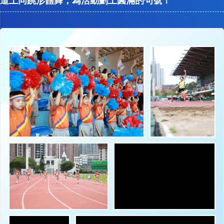
道上同跳形體舞，為活動劃上圓滿的句號！