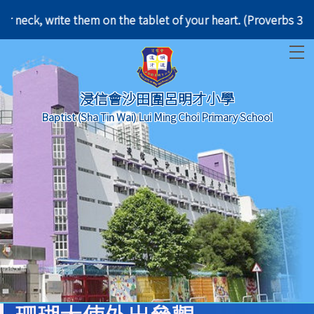
around your neck, write them on the tablet of your 
T
浸信會沙田圍呂明才小學
Baptist (Sha Tin Wai) Lui Ming Choi Primary School