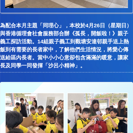
為配合本月主題「同理心」，本校於4月26日（星期日）
與香港循理會社會服務部合辦《孤長，開飯啦！》親子
義工探訪活動。14組親子義工到觀塘安達邨親手送上熱
飯到有需要的長者家中，了解他們生活情況，將愛心傳
送給區內長者。當中小小心意卻包含滿滿的暖意，讓家
長及同學一同發揮「沙呂小精神」。