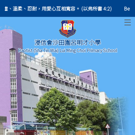
sians 4:2) 凡事謙虛、溫柔、忍耐，用愛心互相寬容。 (以弗所書 4:2)
Be co
T
浸信會沙田圍呂明才小學
Baptist (Sha Tin Wai) Lui Ming Choi Primary School