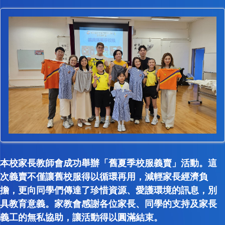
本校家長教師會成功舉辦「舊夏季校服義賣」活動。這
次義賣不僅讓舊校服得以循環再用，減輕家長經濟負
擔，更向同學們傳達了珍惜資源、愛護環境的訊息，別
具教育意義。家教會感謝各位家長、同學的支持及家長
義工的無私協助，讓活動得以圓滿結束。