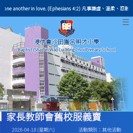
ring with one another in love. (Ephesians 4:2) 凡事謙虛
T
浸信會沙田圍呂明才小學
Baptist (Sha Tin Wai) Lui Ming Choi Primary School
家長教師會舊校服義賣
2026-04-18 (星期六)
活動類別：其他活動