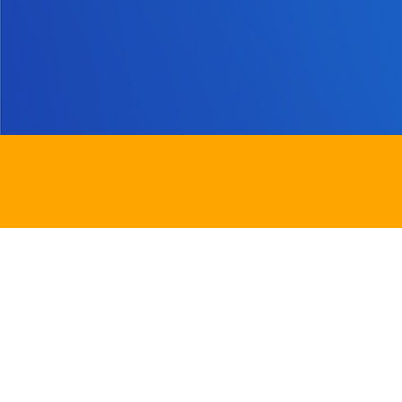
地址：
新界沙田圓洲角路八號
Address：
8 Yuen Chau Kok Road, Shatin, N.
電話：
2647 6242
傳真：
2635
電郵：
info@bstwlmc.edu.hk