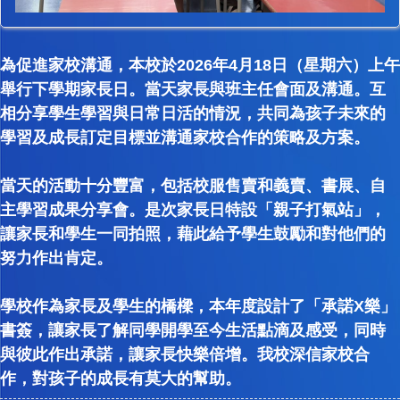
為促進家校溝通，本校於2026年4月18日（星期六）上午
舉行下學期家長日。當天家長與班主任會面及溝通。互
相分享學生學習與日常日活的情況，共同為孩子未來的
學習及成長訂定目標並溝通家校合作的策略及方案。
當天的活動十分豐富，包括校服售賣和義賣、書展、自
主學習成果分享會。是次家長日特設「親子打氣站」，
讓家長和學生一同拍照，藉此給予學生鼓勵和對他們的
努力作出肯定。
學校作為家長及學生的橋樑，本年度設計了「承諾X樂」
書簽，讓家長了解同學開學至今生活點滴及感受，同時
與彼此作出承諾，讓家長快樂倍增。我校深信家校合
作，對孩子的成長有莫大的幫助。