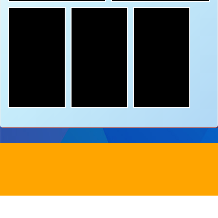
地址：
新界沙田圓洲角路八號
Address：
8 Yuen Chau Kok Road, Shatin, N.
電話：
2647 6242
傳真：
2635
電郵：
info@bstwlmc.edu.hk