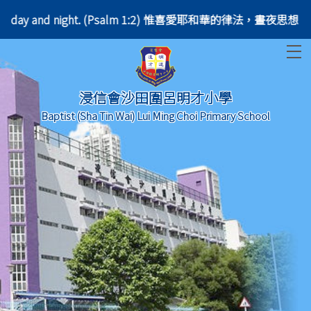
es on his law day and night. (Psalm 1:2) 惟喜愛耶和華的律法，
T
浸信會沙田圍呂明才小學
Baptist (Sha Tin Wai) Lui Ming Choi Primary School