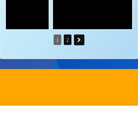
1
2
地址：
新界沙田圓洲角路八號
Address：
8 Yuen Chau Kok Road, Shatin, N.
電話：
2647 6242
傳真：
2635
電郵：
info@bstwlmc.edu.hk