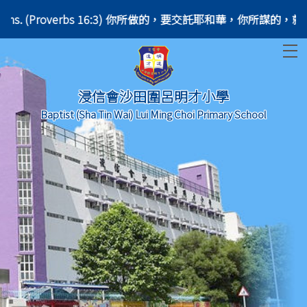
lish your plans. (Proverbs 16:3) 你所做的，要交託耶和華，你所謀的，
T
浸信會沙田圍呂明才小學
Baptist (Sha Tin Wai) Lui Ming Choi Primary School