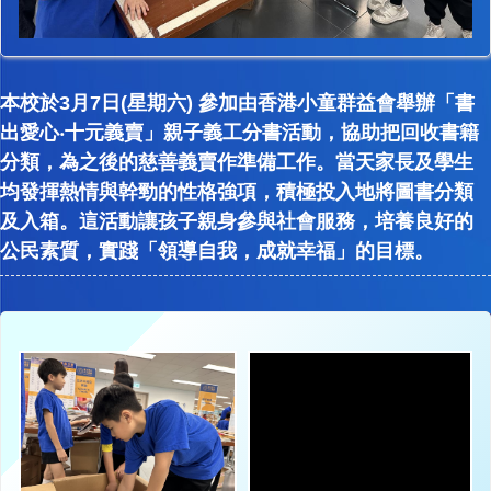
本校於3月7日(星期六) 參加由香港小童群益會舉辦「書
出愛心‧十元義賣」親子義工分書活動，協助把回收書籍
分類，為之後的慈善義賣作準備工作。當天家長及學生
均發揮熱情與幹勁的性格強項，積極投入地將圖書分類
及入箱。這活動讓孩子親身參與社會服務，培養良好的
公民素質，實踐「領導自我，成就幸福」的目標。