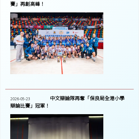
賽」再創高峰！
中文辯論隊再奪「保良局全港小學
2026-05-23
辯論比賽」冠軍！