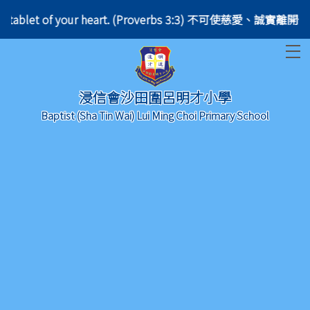
them on the tablet of your heart. (Proverbs 3:3) 不可
T
浸信會沙田圍呂明才小學
Baptist (Sha Tin Wai) Lui Ming Choi Primary School