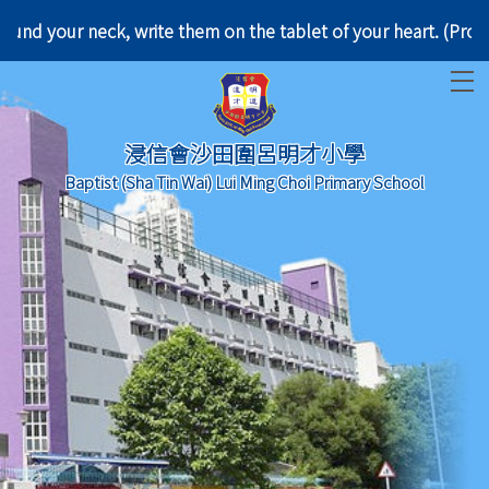
d them around your neck, write them on the tablet o
T
浸信會沙田圍呂明才小學
Baptist (Sha Tin Wai) Lui Ming Choi Primary School