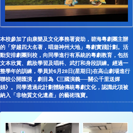
本校參加了由康樂及文化事務署資助，碧海粵劇團主辦
的「穿越四大名著，唱遊神州大地」粵劇實踐計劃。活
動安排劇團到校，向同學進行有系統的粵劇教育，包括
文本欣賞、戲妝學習及唱科、武打和身段訓練。經過一
整學年的訓練，學員於6月28日(星期日)在高山劇場進行
聯校公開匯演，劇目為《三國演義──關公千里送嬋
娟》。同學透過此計劃體驗傳統粵劇文化，認識此項被
納入「非物質文化遺產」的藝術瑰寶。