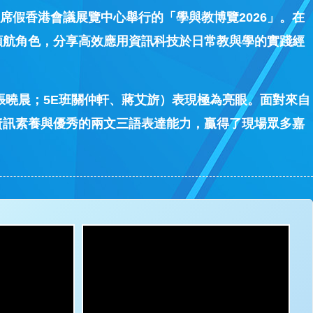
席假香港會議展覽中心舉行的「學與教博覽2026」。在
領航角色，分享高效應用資訊科技於日常教與學的實踐經
、張曉晨；5E班關仲軒、蔣艾旂）表現極為亮眼。面對來自
資訊素養與優秀的兩文三語表達能力，贏得了現場眾多嘉