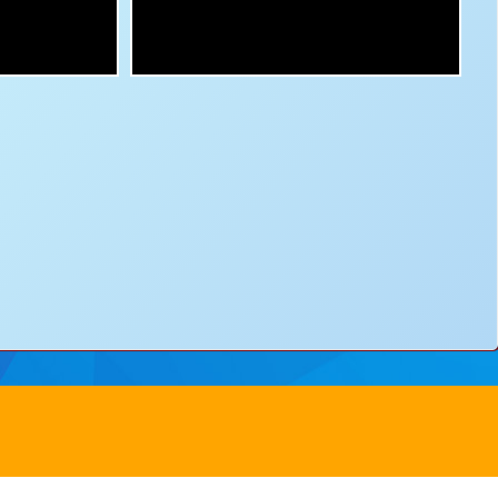
ss：
8 Yuen Chau Kok Road, Shatin, N.T.
電郵：
info@bstwlmc.edu.hk