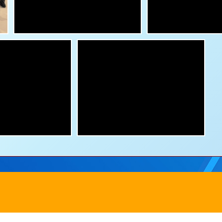
田圓洲角路八號
Addre
242
傳真：
2635 0132