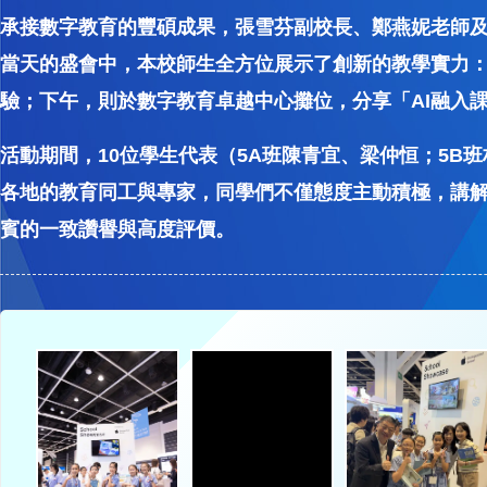
承接數字教育的豐碩成果，張雪芬副校長、鄭燕妮老師及林
當天的盛會中，本校師生全方位展示了創新的教學實力
驗；下午，則於數字教育卓越中心攤位，分享「AI融入
活動期間，10位學生代表（5A班陳青宜、梁仲恒；5B
各地的教育同工與專家，同學們不僅態度主動積極，講
賓的一致讚譽與高度評價。