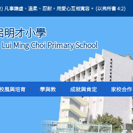
(Ephesians 4:2) 凡事謙虛、溫柔、忍耐，用愛心互相寬容。 (以弗所書 4:2)
呂明才小學
) Lui Ming Choi Primary School
校風與培育
學與教
成就與肯定
家校合作