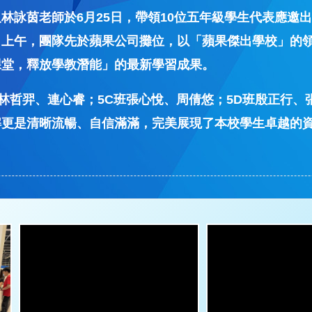
詠茵老師於6月25日，帶領10位五年級學生代表應邀出
：上午，團隊先於蘋果公司攤位，以「蘋果傑出學校」的
課堂，釋放學教潛能」的最新學習成果。
班林哲羿、連心睿；5C班張心悅、周倩悠；5D班殷正行
解更是清晰流暢、自信滿滿，完美展現了本校學生卓越的