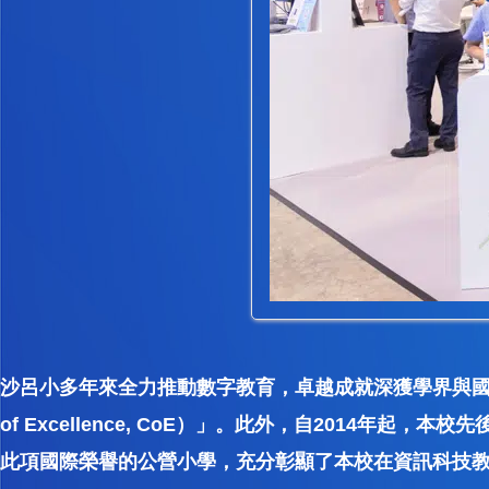
沙呂小多年來全力推動數字教育，卓越成就深獲學界與國際的廣泛
of Excellence, CoE）」。此外，自2014
此項國際榮譽的公營小學，充分彰顯了本校在資訊科技