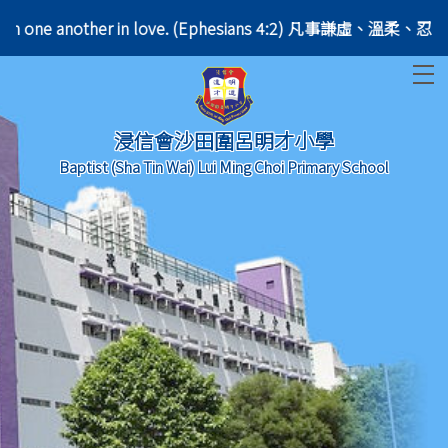
aring with one another in love. (Ephesians 4:2) 凡事
T
浸信會沙田圍呂明才小學
Baptist (Sha Tin Wai) Lui Ming Choi Primary School