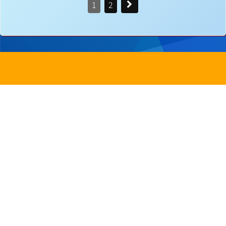
1
2
地址：
新界沙田圓洲角路八號
Address：
8 Yuen Chau Kok Road, Shatin, N.
電話：
2647 6242
傳真：
2635
電郵：
info@bstwlmc.edu.hk
Powered by
Friendly Portal System
v
10.62