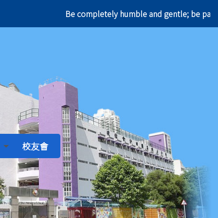
Be completely humble and gentle; be pa
校友會