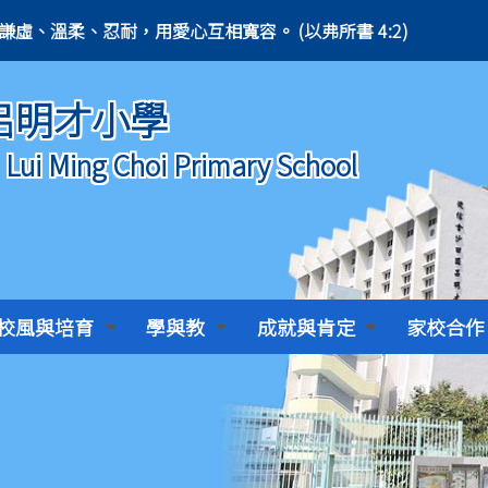
ians 4:2) 凡事謙虛、溫柔、忍耐，用愛心互相寬容。 (以弗所書 4:2)
呂明才小學
) Lui Ming Choi Primary School
校風與培育
學與教
成就與肯定
家校合作