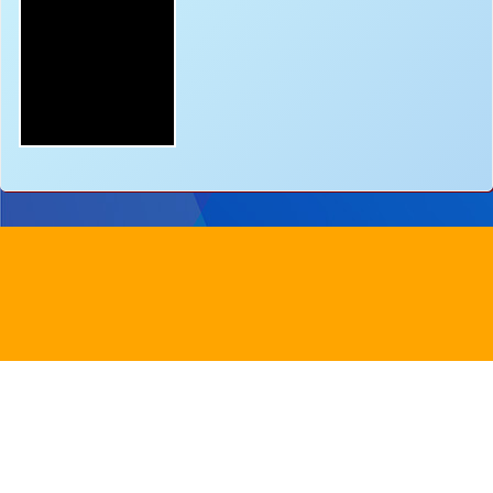
地址：
新界沙田圓洲角路八號
Address：
8 Yuen Chau Kok Road, Shatin, N.
電話：
2647 6242
傳真：
2635
電郵：
info@bstwlmc.edu.hk