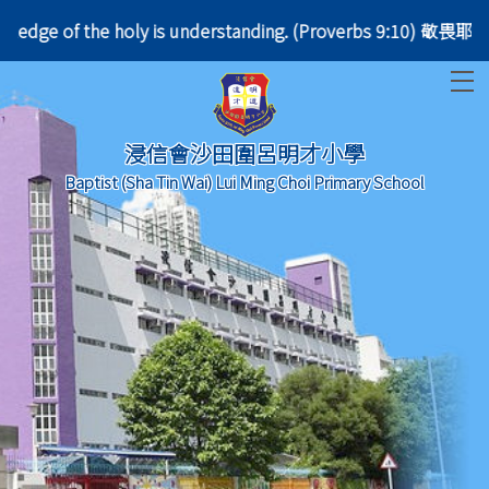
d the knowledge of the holy is understanding. (Prove
T
浸信會沙田圍呂明才小學
Baptist (Sha Tin Wai) Lui Ming Choi Primary School