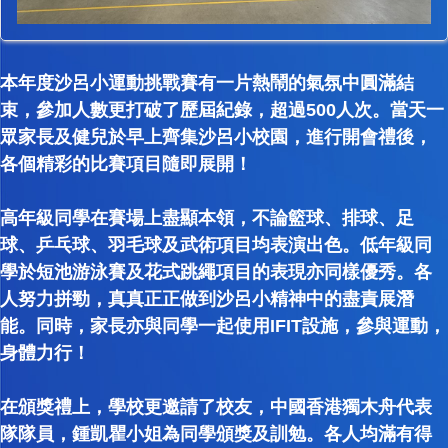
本年度沙呂小運動挑戰賽有一片熱鬧的氣氛中圓滿結
束，參加人數更打破了歷屆紀錄，超過500人次。當天一
眾家長及健兒於早上齊集沙呂小校園，進行開會禮後，
各個精彩的比賽項目隨即展開！
高年級同學在賽場上盡顯本領，不論籃球、排球、足
球、乒乓球、羽毛球及武術項目均表演出色。低年級同
學於短池游泳賽及花式跳繩項目的表現亦同樣優秀。各
人努力拼勁，真真正正做到沙呂小精神中的盡責展潛
能。同時，家長亦與同學一起使用IFIT設施，參與運動，
身體力行！
在頒獎禮上，學校更邀請了校友，中國香港獨木舟代表
隊隊員，鍾凱瞿小姐為同學頒獎及訓勉。各人均滿有得