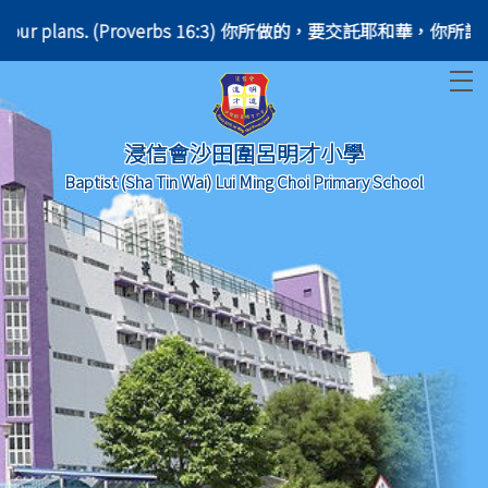
establish your plans. (Proverbs 16:3) 你所做的，要交託耶和華，
T
浸信會沙田圍呂明才小學
Baptist (Sha Tin Wai) Lui Ming Choi Primary School