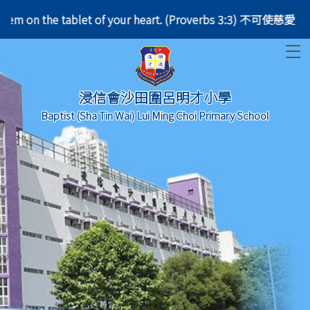
neck, write them on the tablet of your heart. (Prove
T
浸信會沙田圍呂明才小學
Baptist (Sha Tin Wai) Lui Ming Choi Primary School