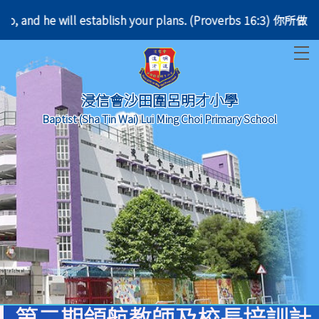
you do, and he will establish your plans. (Prover
T
浸信會沙田圍呂明才小學
Baptist (Sha Tin Wai) Lui Ming Choi Primary School
第二期領航教師及校長培訓計