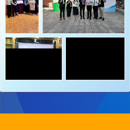
地址：
新界沙田圓洲角路八號