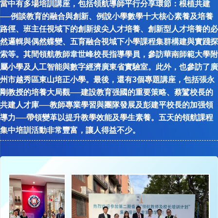
當中有多場培訓講座，包括領航導師平行分享環節：根植共建
──例談教育的融合與創新、例說小學數學十大核心素養及培養
路徑、班主任視域下的創新拔尖人才培養、創新型人才培養的必
然邏輯與偶然蝶變、五育融合視域下小學課程集群構建與實踐探
索等。其間領航教師韋世峰校長指導學員，參訪華南師範大學附
屬小學及人工智能與數字經濟廣東省實驗室。此外，也參訪了廣
州市越秀區東山培正小學。最後，還有3個專題講座，包括張永
剛教授的培養大局觀──建設教育强國的重要策略、蔡騭校長的
共建人才庫──教師專業學習與團隊發展及彭建平校長的加强領
導力──帶領變革以提升教學效能及學生素養。五天的領航課程
集中培訓活動非常豐富，讓人得益不少。