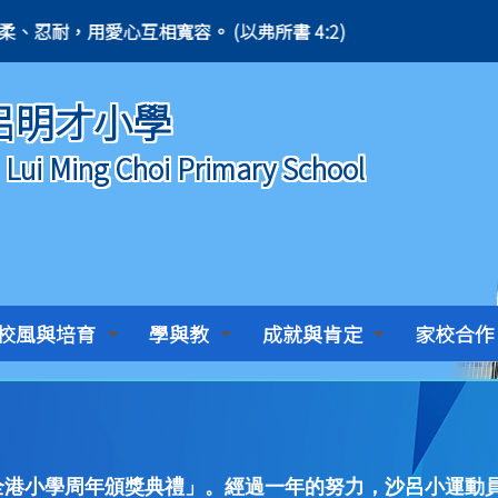
:2) 凡事謙虛、溫柔、忍耐，用愛心互相寬容。 (以弗所書 4:2)
呂明才小學
) Lui Ming Choi Primary School
校風與培育
學與教
成就與肯定
家校合作
全港小學周年頒獎典禮」。經過一年的努力，沙呂小運動