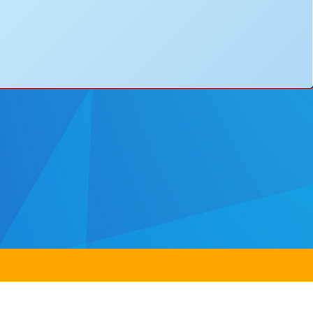
ss：
8 Yuen Chau Kok Road, Shatin, N.T.
電郵：
info@bstwlmc.edu.hk