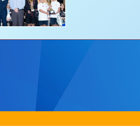
田圓洲角路八號
Addre
242
傳真：
2635 0132