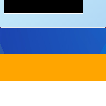
地址：
新界沙田圓洲角路八號
Address：
8 Yuen Chau Kok Road, Shatin, N.
電話：
2647 6242
傳真：
2635
電郵：
info@bstwlmc.edu.hk