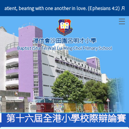
; be patient, bearing with one another in love. (Ep
T
浸信會沙田圍呂明才小學
Baptist (Sha Tin Wai) Lui Ming Choi Primary School
第十六屆全港小學校際辯論賽