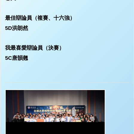
最佳辯論員（複賽、十六強）
5D洪朗然
我最喜愛辯論員（決賽）
5C唐韻翹