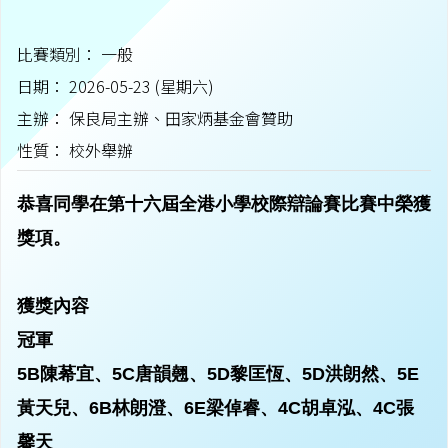
比賽類別： 一般
日期： 2026-05-23 (星期六)
主辦： 保良局主辦、田家炳基金會贊助
性質： 校外舉辦
恭喜同學在第十六屆全港小學校際辯論賽比賽中榮獲
獎項。
獲獎內容
冠軍
5B陳莃宜、5C唐韻翹、5D黎匡恆、5D洪朗然、5E
黃天兒、6B林朗澄、6E梁倬睿、4C胡卓泓、4C張
馨天