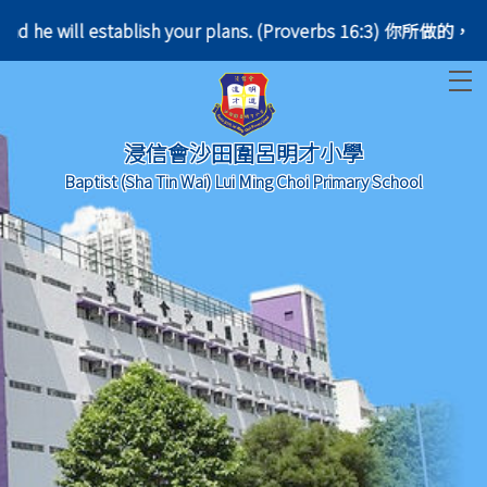
 do, and he will establish your plans. (Proverbs 1
T
浸信會沙田圍呂明才小學
Baptist (Sha Tin Wai) Lui Ming Choi Primary School