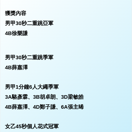
獲獎內容
男甲30秒二重跳亞軍
4B徐樂謙
男甲30秒二重跳季軍
4B薛嘉澤
男甲1分鐘6人大繩季軍
3A駱彥霖、3B胡卓朗、3D梁敏皓
4B薛嘉澤、4D鄭子謙、6A張主晞
女乙45秒個人花式冠軍