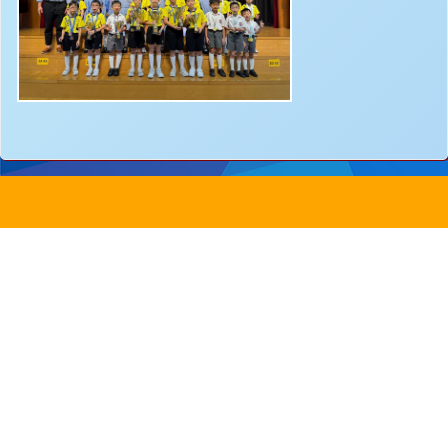
地址：
新界沙田圓洲角路八號
Address：
8 Yuen Chau Kok Road, Shatin, N.
電話：
2647 6242
傳真：
2635
電郵：
info@bstwlmc.edu.hk