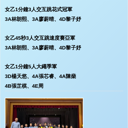
女乙1分鐘3人交互跳花式冠軍
3A林朗熙、3A廖蔚晴、4D黎子妤
女乙45秒3人交互跳速度賽亞軍
3A林朗熙、3A廖蔚晴、4D黎子妤
女乙1分鐘5人大繩季軍
3D楊天悠、4A張芯睿、4A陳燊
4B張芷棋、4E周