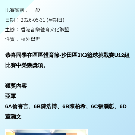
比賽類別： 一般
日期： 2026-05-31 (星期日)
主辦： 香港音樂體育文化聯盟
性質： 校外舉辦
恭喜同學在區區體育節-沙田區3X3籃球挑戰賽U12組
比賽中榮獲獎項。
獲獎內容
亞軍
6A倫睿言、6B陳浩博、6B陳柏希、6C張灝悊、6D
董灝文