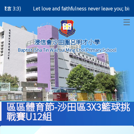
(箴言 3:3)
Let love and faithfulness never leave y
T
浸信會沙田圍呂明才小學
Baptist (Sha Tin Wai) Lui Ming Choi Primary School
區區體育節-沙田區3X3籃球挑
戰賽U12組