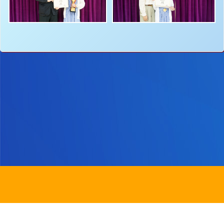
地址：
新界沙田圓洲角路八號
Address：
8 Yuen Chau Kok Road, Shatin, N.
電話：
2647 6242
傳真：
2635