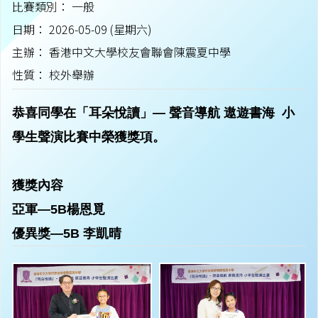
比賽類別： 一般
日期： 2026-05-09 (星期六)
主辦： 香港中文大學校友會聯會陳震夏中學
性質： 校外舉辦
恭喜同學在「耳朵悅讀」— 聲音導航 遨遊書海 小
學生聲演比賽中榮獲獎項。
獲獎內容
亞軍—5B楊恩覓
優異獎—5B
李凱晴