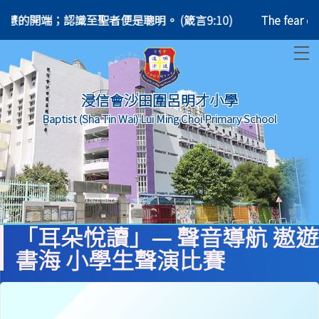
9:10) 敬畏耶和華是智慧的開端；認識至聖者便是聰明。 (箴言9:10)
The fear 
T
浸信會沙田圍呂明才小學
Baptist (Sha Tin Wai) Lui Ming Choi Primary School
「耳朵悅讀」— 聲音導航 遨遊
書海 小學生聲演比賽