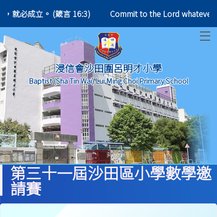
，你所謀的，就必成立。 (箴言 16:3)
Commit to the Lord whatev
T
浸信會沙田圍呂明才小學
Baptist (Sha Tin Wai) Lui Ming Choi Primary School
第三十一屆沙田區小學數學邀
請賽