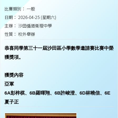
比賽類別： 一般
日期： 2026-04-25 (星期六)
主辦： 沙田偱道衞理中學
性質： 校外舉辦
恭喜同學第三十一屆沙田區小學數學邀請賽比賽中榮
獲獎項。
獲獎內容
亞軍
6A彭梓棋、6B羅暉翔、6B許峻澄、6D林曉信、6E
夏子正