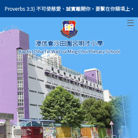
blet of your heart. (Proverbs 3:3) 不可使慈愛、誠實離開你，要繫在你
T
浸信會沙田圍呂明才小學
Baptist (Sha Tin Wai) Lui Ming Choi Primary School