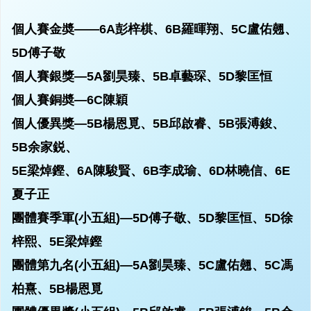
個人賽金奬——6A彭梓棋、6B羅暉翔、5C盧佑翹、
5D傅子敬
個人賽銀獎—5A劉昊臻、5B卓藝琛、5D黎匡恒
個人賽銅奬—6C陳穎
個人優異獎—5B楊恩覓、5B邱啟睿、5B張溥鋑、
5B余家鋭、
5E梁焯鏗、6A陳駿賢、6B李成瑜、6D林曉信、6E
夏子正
團體賽季軍(小五組)—5D傅子敬、5D黎匡恒、5D徐
梓熙、5E梁焯鏗
團體第九名(小五組)—5A劉昊臻、5C盧佑翹、5C馮
柏熹、5B楊恩覓