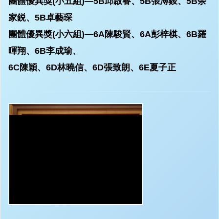
團體優異獎(小五組)—5B邱啟睿、5B張溥鋑、5B余
家鋭、5B卓藝琛
團體優異獎(小六組)—6A陳駿賢、6A彭梓棋、6B羅
暉翔、6B李成瑜、
6C陳穎、6D林曉信、6D張致朗、6E夏子正