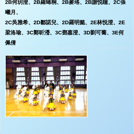
2B何玥澄、2B羅晞桐、2B麥珞、2B謝悦瞳、2C張
曦月、
2C吳雅希、2D鄒諾兒、2D羅明懿、2E林悦澄、2E
梁洛瑜、3C鄭昕瀅、3C鄧嘉澄、3D劉可蕎、3E何
佩倩