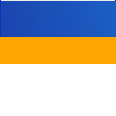
地址：
新界沙田圓洲角路八號
Address：
8 Yuen Chau Kok Road, Shatin, N.
電話：
2647 6242
傳真：
2635
電郵：
info@bstwlmc.edu.hk