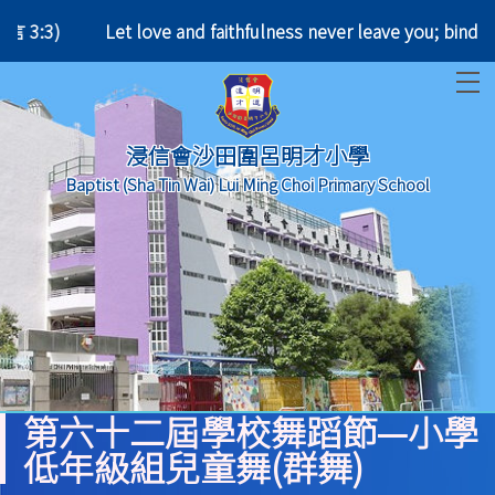
言 3:3)
Let love and faithfulness never leave you
T
浸信會沙田圍呂明才小學
Baptist (Sha Tin Wai) Lui Ming Choi Primary School
第六十二屆學校舞蹈節—小學
低年級組兒童舞(群舞)