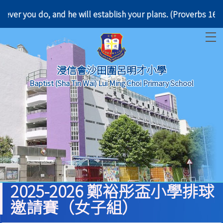
hatever you do, and he will establish your plans.
T
浸信會沙田圍呂明才小學
Baptist (Sha Tin Wai) Lui Ming Choi Primary School
2025-2026 鄭裕彤盃小學排球
邀請賽（女子組）