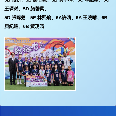
5B 張妍、5B 謝心翹、5B 黃宇樺、5C 林緻晴、5C
王琛俙、5D 顏馨柔、
5D 張晞翹、5E 林熙瑜、6A許晴、6A 王曉晴、6B
貝紀瑤、6B 黃玥晴