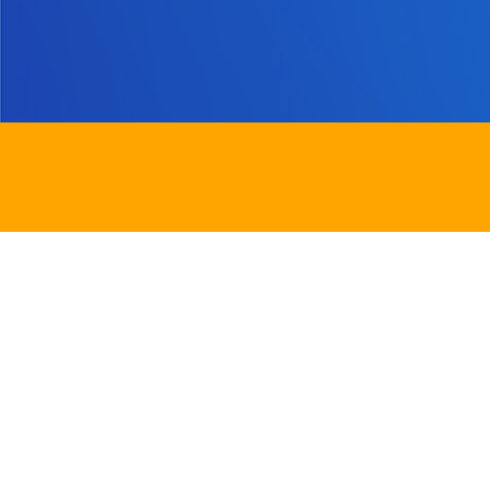
地址：
新界沙田圓洲角路八號
Address：
8 Yuen Chau Kok Road, Shatin, N.
電話：
2647 6242
傳真：
2635
電郵：
info@bstwlmc.edu.hk
Powered by
Friendly Portal System
v
10.62