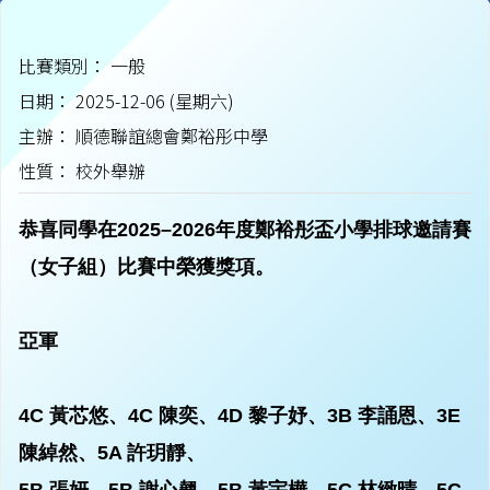
比賽類別： 一般
日期： 2025-12-06 (星期六)
主辦： 順德聯誼總會鄭裕彤中學
性質： 校外舉辦
恭喜同學在2025–2026年度鄭裕彤盃小學排球邀請賽
（女子組）比賽中榮獲獎項。
亞軍
4C 黃芯悠、4C 陳奕、4D 黎子妤、3B 李誦恩、3E
陳綽然、5A 許玥靜、