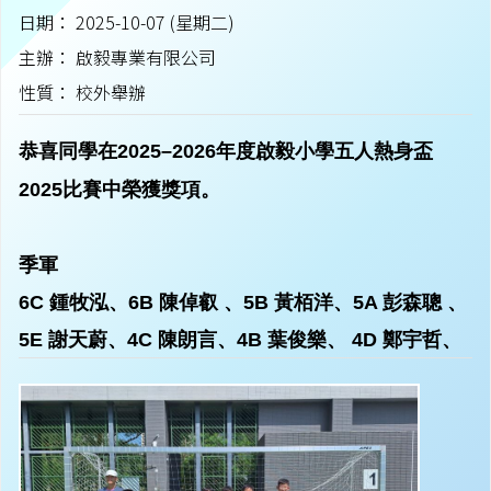
日期： 2025-10-07 (星期二)
主辦： 啟毅專業有限公司
性質： 校外舉辦
恭喜同學在2025–2026年度啟毅小學五人熱身盃
2025比
賽中榮獲獎項。
季軍
6C 鍾牧泓、6B 陳倬叡 、5B 黃栢洋、5A 彭森聰 、
5E 謝天蔚、4C 陳朗言、4B 葉俊樂、 4D 鄭宇哲、