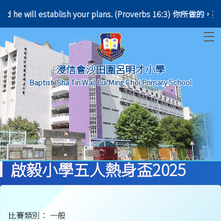
 do, and he will establish your plans. (Proverbs 1
T
浸信會沙田圍呂明才小學
Baptist (Sha Tin Wai) Lui Ming Choi Primary School
啟毅小學五人熱身盃2025
比賽類別： 一般