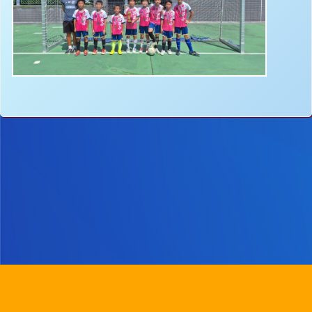
地址：
新界沙田圓洲角路八號