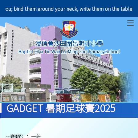
r leave you; bind them around your neck, write them
T
浸信會沙田圍呂明才小學
Baptist (Sha Tin Wai) Lui Ming Choi Primary School
GADGET 暑期足球賽2025
比賽類別： 一般