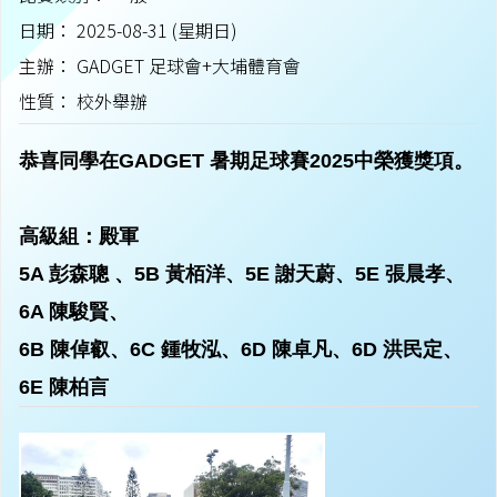
日期： 2025-08-31 (星期日)
主辦： GADGET 足球會+大埔體育會
性質： 校外舉辦
恭喜同學在GADGET 暑期足球賽2025中榮獲獎項。
高級組：殿軍
5A 彭森聰 、5B 黃栢洋、5E 謝天蔚、5E 張晨孝、
6A 陳駿賢、
6B 陳倬叡、6C 鍾牧泓、6D 陳卓凡、6D 洪民定、
6E 陳柏言