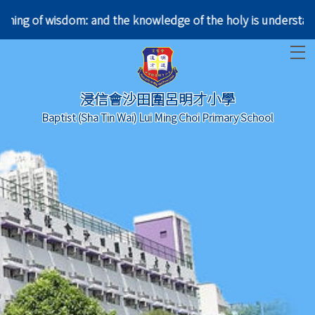
 beginning of wisdom: and the knowledge of the holy
T
浸信會沙田圍呂明才小學
Baptist (Sha Tin Wai) Lui Ming Choi Primary School