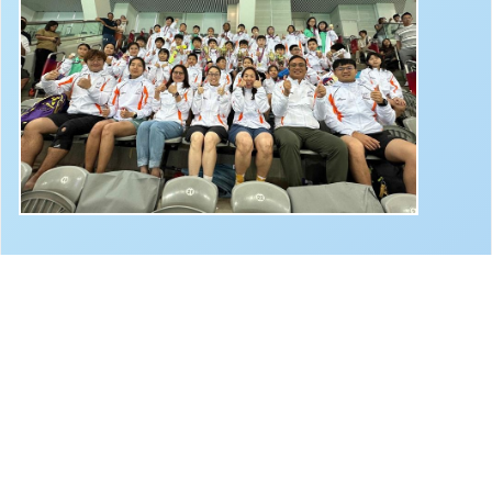
地址：
新界沙田圓洲角路八號
Address：
8 Yuen Chau Kok Road, Shatin, N.
電話：
2647 6242
傳真：
2635
電郵：
info@bstwlmc.edu.hk