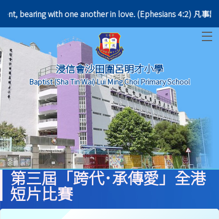
e patient, bearing with one another in love. (Ephes
T
浸信會沙田圍呂明才小學
Baptist (Sha Tin Wai) Lui Ming Choi Primary School
第三屆「跨代･承傳愛」全港
短片比賽