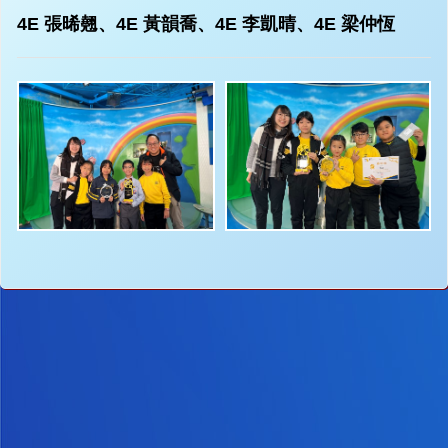
4E 張晞翹、4E 黃韻喬、4E 李凱晴、4E 梁仲恆