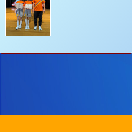
地址：
新界沙田圓洲角路八號