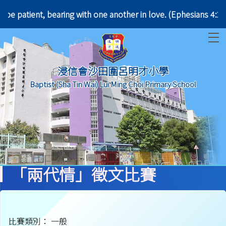
tle; be patient, bearing with one another in love. 
T
浸信會沙田圍呂明才小學
Baptist (Sha Tin Wai) Lui Ming Choi Primary School
「兩代情」徵文比賽
比賽類別： 一般