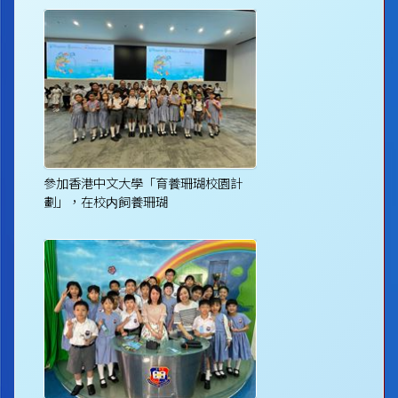
參加香港中文大學「育養珊瑚校園計
劃」，在校内飼養珊瑚