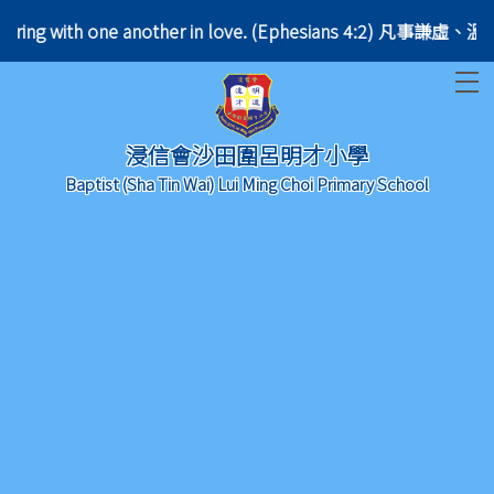
, bearing with one another in love. (Ephesians 4:2
T
浸信會沙田圍呂明才小學
Baptist (Sha Tin Wai) Lui Ming Choi Primary School