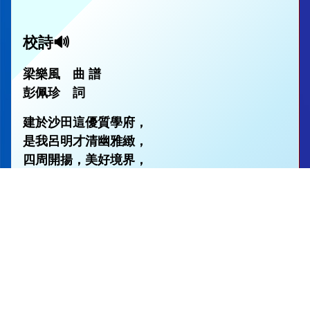
校詩🔊
梁樂風 曲 譜
彭佩珍 詞
建於沙田這優質學府，
是我呂明才清幽雅緻，
四周開揚，美好境界，
極理想，身心舒暢。
論設施應有盡有，
人人合作，多方發展，
盡發揮，定成大器，
願我珍惜這校舍。
父母關懷使子女有信心，