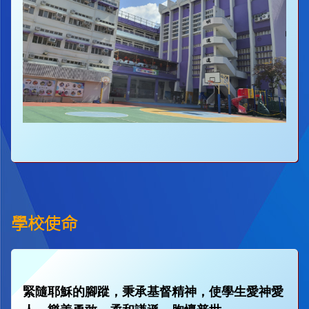
學校使命
緊隨耶穌的腳蹤，秉承基督精神，使學生愛神愛