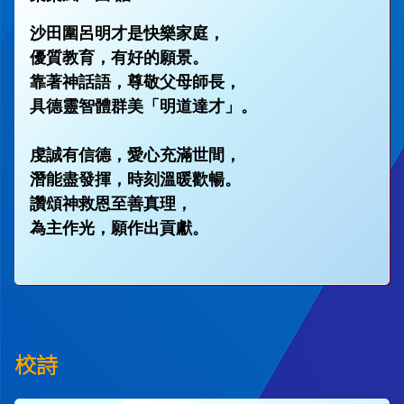
沙田圍呂明才是快樂家庭，
優質教育，有好的願景。
靠著神話語，尊敬父母師長，
具德靈智體群美「明道達才」。
虔誠有信德，愛心充滿世間，
潛能盡發揮，時刻溫暖歡暢。
讚頌神救恩至善真理，
為主作光，願作出貢獻。
校詩