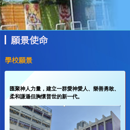
願景使命
學校願景
匯聚神人力量，建立一群愛神愛人、樂善勇敢、
柔和謙遜但胸懷普世的新一代。