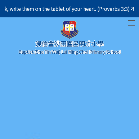
d your neck, write them on the tablet of your heart
T
浸信會沙田圍呂明才小學
Baptist (Sha Tin Wai) Lui Ming Choi Primary School