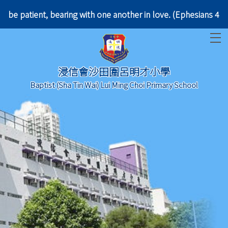
tle; be patient, bearing with one another in love. 
T
浸信會沙田圍呂明才小學
Baptist (Sha Tin Wai) Lui Ming Choi Primary School