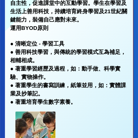
自主性，促進課堂中的互動學習。學生在學習及
生活上善用科技，持續培育終身學習及21世紀關
鍵能力，裝備自己應對未來。
運用BYOD原則
●
清晰定位 - 學習工具
●
善用科技學習，與傳統的學習模式互為補足，
相輔相成。
●
著重學習經歷及過程，如：動手做、科學實
驗、實物操作。
●
著重學生的書寫訓練，紙筆並用，如：實體課
業及抄筆記。
●
著重培育學生數字素養。