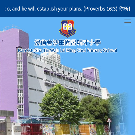
 you do, and he will establish your plans. (Prove
T
浸信會沙田圍呂明才小學
Baptist (Sha Tin Wai) Lui Ming Choi Primary School