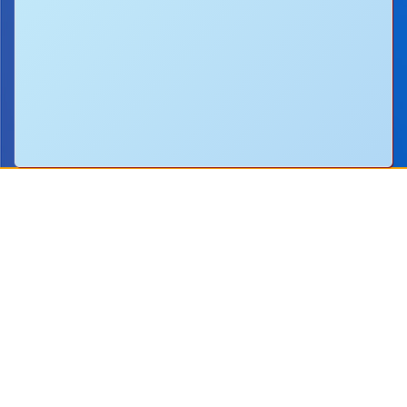
地址：
新界沙田圓洲角路八號
Address：
8 Yuen Chau Kok Road, Shatin, N.
電話：
2647 6242
傳真：
2635
電郵：
info@bstwlmc.edu.hk