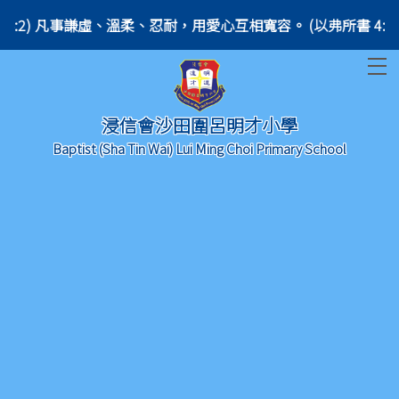
 (Ephesians 4:2) 凡事謙虛、溫柔、忍耐，用愛心互相寬容。 (以弗所書 4:2)
T
浸信會沙田圍呂明才小學
Baptist (Sha Tin Wai) Lui Ming Choi Primary School