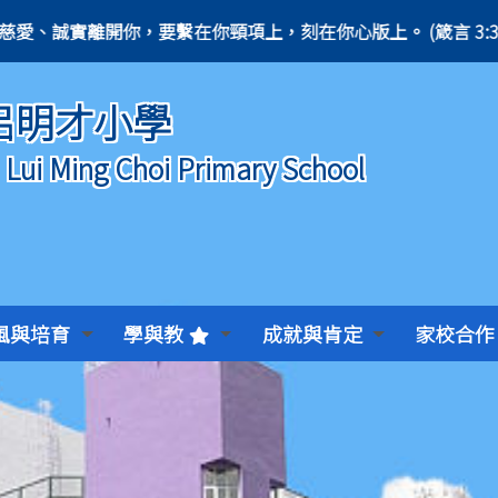
rbs 3:3) 不可使慈愛、誠實離開你，要繫在你頸項上，刻在你心版上。 (箴言 3:3)
Le
呂明才小學
) Lui Ming Choi Primary School
風與培育
學與教
成就與肯定
家校合作