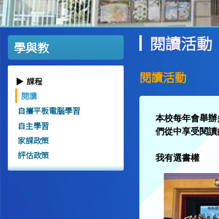
閱讀活動
學與教
閱讀活動
課程
閱讀
自攜平板電腦學習
本校每年會舉辦
自主學習
們從中享受閱讀
家課政策
評估政策
我有選書權