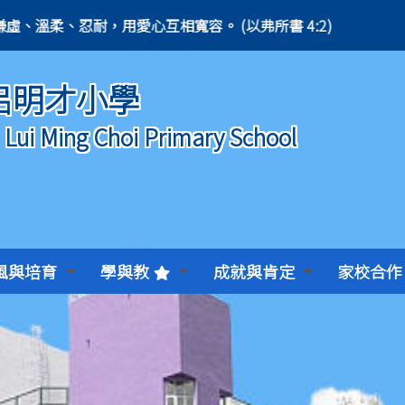
4:2) 凡事謙虛、溫柔、忍耐，用愛心互相寬容。 (以弗所書 4:2)
呂明才小學
) Lui Ming Choi Primary School
風與培育
學與教
成就與肯定
家校合作