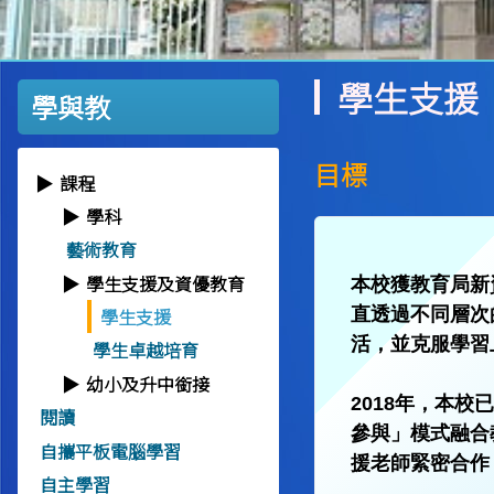
學生支援
學與教
目標
課程
學科
藝術教育
學生支援及資優教育
本校獲教育局新
直透過不同層次
學生支援
活，並克服學習
學生卓越培育
幼小及升中銜接
2018年，本
閱讀
參與」模式融合
自攜平板電腦學習
援老師緊密合作
自主學習