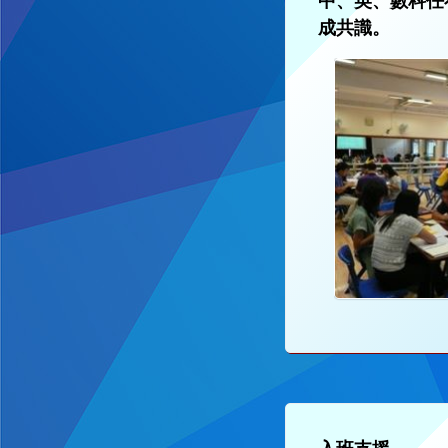
中、英、數科任
成共識。