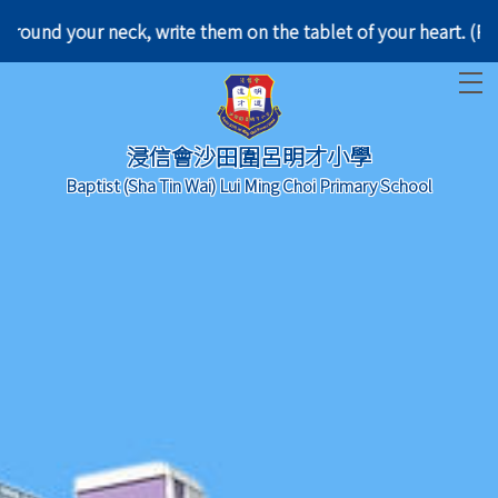
d them around your neck, write them on the tablet o
T
浸信會沙田圍呂明才小學
Baptist (Sha Tin Wai) Lui Ming Choi Primary School