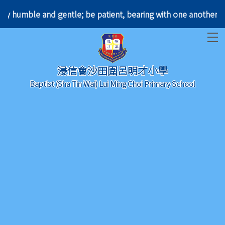
 humble and gentle; be patient, bearing with one an
T
浸信會沙田圍呂明才小學
Baptist (Sha Tin Wai) Lui Ming Choi Primary School