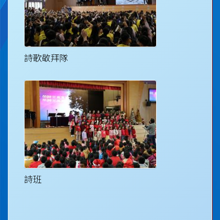
詩歌敬拜隊
詩班