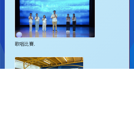
歌唱比賽.
創藝小息