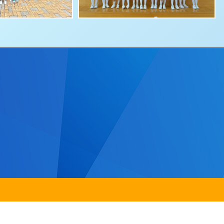
田圓洲角路八號
Addre
242
傳真：
2635 0132