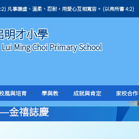
. (Ephesians 4:2) 凡事謙虛、溫柔、忍耐，用愛心互相寬容。 (以弗所書 4:2)
呂明才小學
) Lui Ming Choi Primary School
校風與培育
學與教
成就與肯定
家校合作
——金禧誌慶