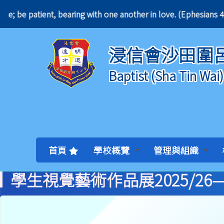
entle; be patient, bearing with one another in love
浸信會沙田圍
Baptist (Sha Tin Wai
首頁
學校概覽
管理與組織
學生視覺藝術作品展2025/26