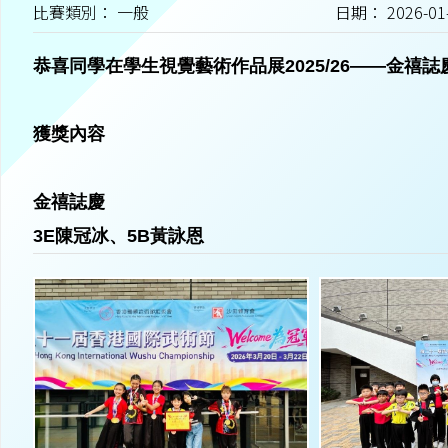
比賽類別： 一般
日期： 2026-01
恭喜同學在學生視覺藝術作品展2025/26——金禧
獲獎內容
金禧誌慶
3E陳冠冰、5B黃詠恩