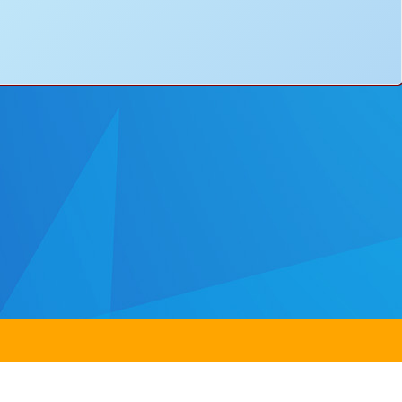
ss：
8 Yuen Chau Kok Road, Shatin, N.T.
電郵：
info@bstwlmc.edu.hk