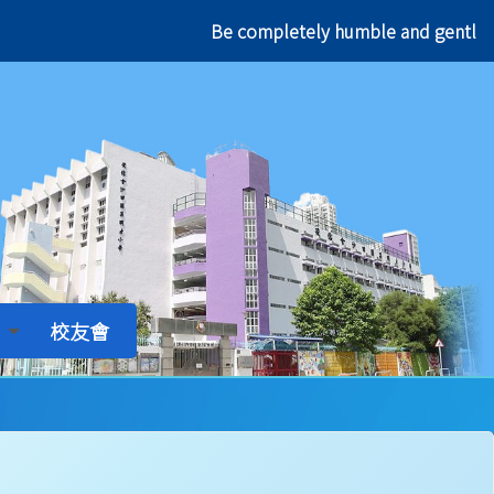
Be completely humble and gentl
校友會