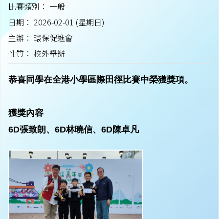
比賽類別： 一般
日期： 2026-02-01 (星期日)
主辦： 環保促進會
性質： 校外舉辦
恭喜同學在全港小學區際田徑比賽中榮獲獎項。
獲獎內容
6D張致朗、6D林曉信、6D陳卓凡