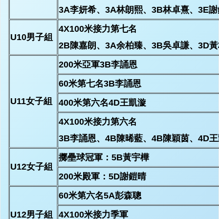
3A李妍希、3A林朗熙、3B林卓熹、3E
4X100米接力第七名
U10男子組
2B陳嘉朗、3A余柏臻、3B吳卓謙、3D
200米亞軍3B李誦恩
60米第七名3B李誦恩
U11女子組
400米第六名4D王凱漩
4X100米接力第六名
3B李誦恩、4B陳晞藍、4B陳穎茵、4D
擲壘球冠軍：5B黃宇樺
U12女子組
200米殿軍：5D謝鎧晴
60米第六名5A彭森聰
U12男子組
4X100米接力季軍