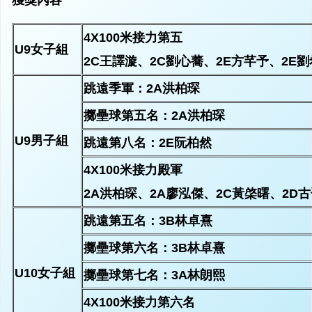
獲獎內容
4X100米接力第五
U9女子組
2C王譯漩、2C劉心蕎、2E方芊予、2E
跳遠季軍：2A洪柏琛
擲壘球第五名：2A洪柏琛
U9男子組
跳遠第八名：2E阮柏然
4X100米接力殿軍
2A洪柏琛、2A廖泓傑、2C黃棨曙、2D
跳遠第五名：3B林卓熹
擲壘球第六名：3B林卓熹
U10女子組
擲壘球第七名：3A林朗熙
4X100米接力第六名