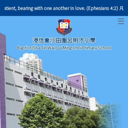
 be patient, bearing with one another in love. (Eph
T
浸信會沙田圍呂明才小學
Baptist (Sha Tin Wai) Lui Ming Choi Primary School