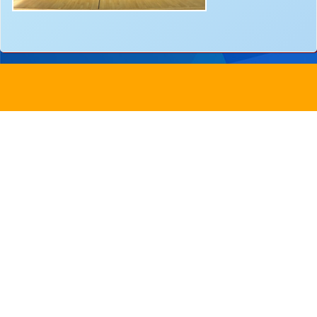
地址：
新界沙田圓洲角路八號
Address：
8 Yuen Chau Kok Road, Shatin, N.
電話：
2647 6242
傳真：
2635
電郵：
info@bstwlmc.edu.hk
Powered by
Friendly Portal System
v
10.62