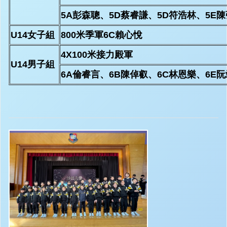
5A彭森聰、5D蔡睿謙、5D符浩林、5E
U14女子組
800米季軍6C賴心悅
4X100米接力殿軍
U14男子組
6A倫睿言、6B陳倬叡、6C林恩樂、6E