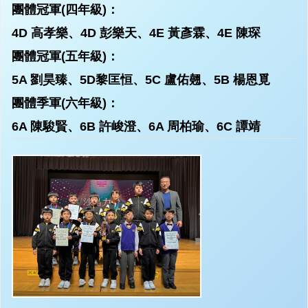
團體冠軍(四年級)：
4D 高孝樂、4D 彭樂天、4E 黃彥霖、4E 陳琛
團體冠軍(五年級)：
5A 劉昊臻、5D黎匡恒、5C 盧佑翹、5B 楊恩覓
團體季軍(六年級)：
6A 陳駿賢、6B 許峻澄、6A 周柏瑜、6C 譚靖