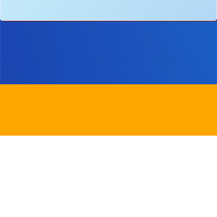
地址：
新界沙田圓洲角路八號
Address：
8 Yuen Chau Kok Road, Shatin, N.
電話：
2647 6242
傳真：
2635
電郵：
info@bstwlmc.edu.hk