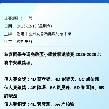
比賽類別： 一般
日期： 2025-12-13 (星期六)
主辦： 香港中國婦女會馮堯敬紀念中學
性質： 校外舉辦
恭喜同學在馮堯敬盃小學數學邀請賽 2025-2026比
賽中榮獲獎項。
個人賽金獎：4D 高孝樂、4D 彭樂天、5C 盧佑翹
個人賽銀獎：4E 陳琛、5A 劉昊臻、5D 黎匡恒、6B
許峻澄
個人賽銅獎：4E 黃彥霖、6A 周柏瑜