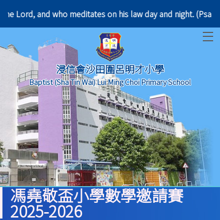
law of the Lord, and who meditates on his law day a
T
浸信會沙田圍呂明才小學
Baptist (Sha Tin Wai) Lui Ming Choi Primary School
馮堯敬盃小學數學邀請賽
2025-2026