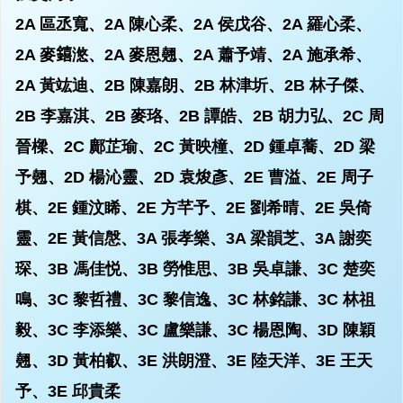
2A 區丞寬、2A 陳⼼柔、2A 侯戊⾕、2A 羅⼼柔、
2A ⿆𨭎滺、2A ⿆恩翹、2A 蕭予靖、2A 施承希、
2A ⿈竑迪、2B 陳嘉朗、2B 林津圻、2B 林⼦傑、
2B 李嘉淇、2B ⿆珞、2B 譚皓、2B 胡⼒弘、2C 周
晉樑、2C 鄺芷瑜、2C ⿈映橦、2D 鍾卓蕎、2D 梁
予翹、2D 楊沁靈、2D 袁焌彥、2E 曹溢、2E 周⼦
棋、2E 鍾汶睎、2E ⽅芊予、2E 劉希晴、2E 吳倚
靈、2E ⿈信慇、3A 張孝樂、3A 梁韻芝、3A 謝奕
琛、3B 馮佳悦、3B 勞惟思、3B 吳卓謙、3C 楚奕
鳴、3C 黎哲禮、3C 黎信逸、3C 林銘謙、3C 林祖
毅、3C 李添樂、3C 盧樂謙、3C 楊恩陶、3D 陳穎
翹、3D ⿈柏叡、3E 洪朗澄、3E 陸天洋、3E 王天
予、3E 邱貴柔