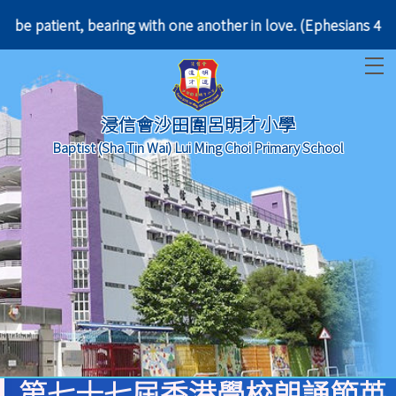
tle; be patient, bearing with one another in love.
T
浸信會沙田圍呂明才小學
Baptist (Sha Tin Wai) Lui Ming Choi Primary School
第七十七屆香港學校朗誦節英