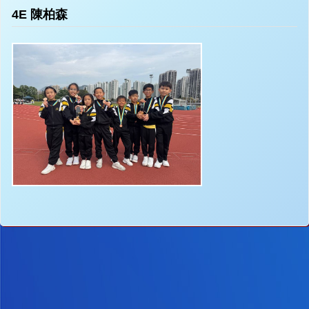
4E 陳柏森