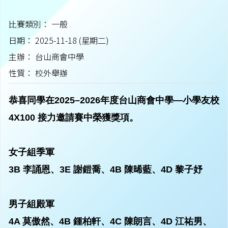
比賽類別： 一般
日期： 2025-11-18 (星期二)
主辦： 台山商會中學
性質： 校外舉辦
恭喜同學在2025–2026年度台山商會中學—小學友校
4X100 接力邀請賽中榮獲獎項。
女子組季軍
3B 李誦恩、3E 謝鎧喬、4B 陳晞藍、4D 黎子妤
男子組殿軍
4A 莫傲然、4B 鍾柏軒、4C 陳朗言、4D 江祐男、