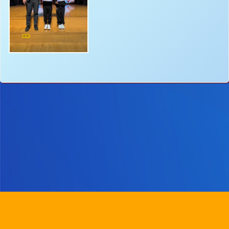
地址：
新界沙田圓洲角路八號