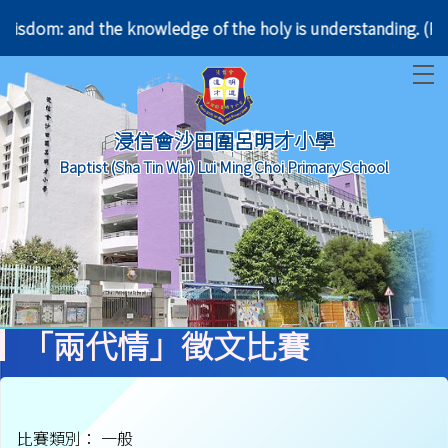
ning of wisdom: and the knowledge of the holy is un
T
浸信會沙田圍呂明才小學
Baptist (Sha Tin Wai) Lui Ming Choi Primary School
「兩代情」徵文比賽
比賽類別： 一般