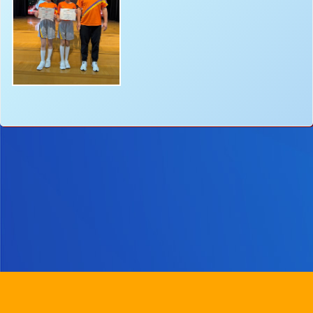
地址：
新界沙田圓洲角路八號