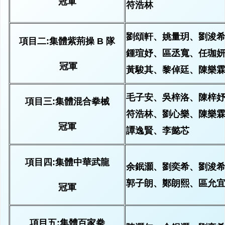
冠軍
劉頌軒、姚量玥、劉浚
項目二:集體紫荊操 B 隊
鍾瑄妤、區丞寬、任珈
冠軍
黃駿其、黎倬廷、陳樂
毛子安、吳梓洛、陳梓
項目三:集體混合拳械
符浩林、劉心樂、陳樂
冠軍
譚逸賢、李懿芯
項目四:集體中華武龍
余鈱灝、劉奕希、劉浚
郭子朗、鄭朗熙、區允
冠軍
項目五:集體百家拳