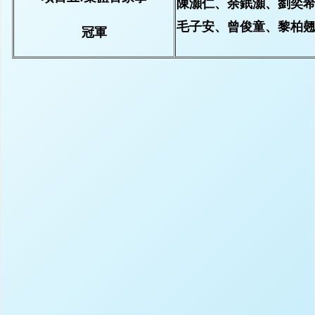
陳灝仁、余鈱灝、劉奕
毛子安、曾俊童、黎柏
冠軍