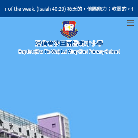
 the power of the weak. (Isaiah 40:29) 疲乏的，他賜能力；軟弱
T
浸信會沙田圍呂明才小學
Baptist (Sha Tin Wai) Lui Ming Choi Primary School