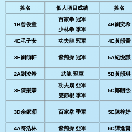
姓名
個人項目成績
姓名
百家拳 冠軍
1B曾俊童
4B劉奕希
少林拳 季軍
4E毛子安
功夫龍 冠軍
4E黃韻喬
3E劉頌軒
紫荊操 冠軍
5A紀悦謙
2A劉浚希
武龍 冠軍
5B黃韻琪
功夫扇 亞軍
3E陳樂霖
5C鄭朗熙
雙節棍 季軍
3D余鈱灝
百家拳 季軍
5E陳梓妤
4A符浩林
紫荊操 亞軍
6C譚逸賢