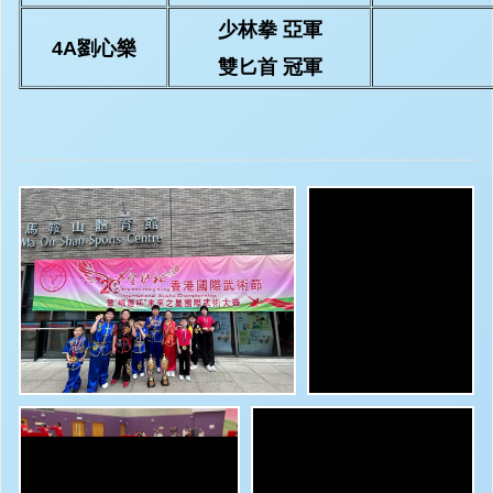
少林拳 亞軍
4A劉心樂
雙匕首 冠軍